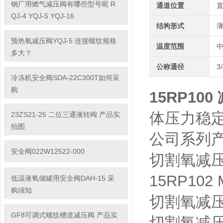
钢厂用燃气减压阀有哪些型号呢 R
通道位置
QJ-4 YQJ-5 YQJ-16
结构形式
预热氧减压阀YQJ-5 连接螺纹规格
温度范围
多大？
公称通径
3
冷冻机安全阀SDA-22C300T如何采
购
15RP10
体压力稳
23ZS21-25 二位三通液转阀 产品实
拍图
公司系列
安全阀022W12522-000
切割氧减压
15RP102
低温液氧储罐用安全阀DAH-15 采
购须知
切割氧减压
GF8可调式螺纹槽道减压阀 产品实
切割氧减压