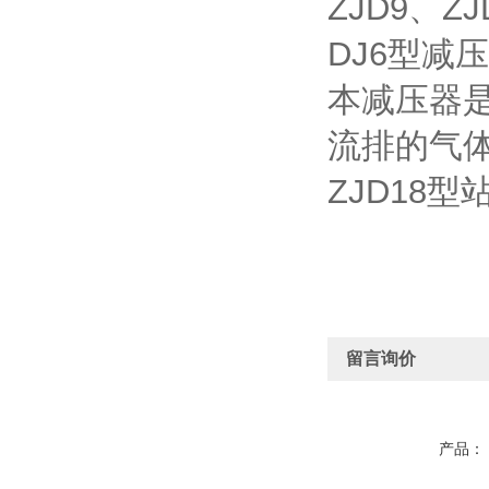
ZJD9、ZJ
DJ6型减
本减压器
流排的气
ZJD18
留言询价
产品：