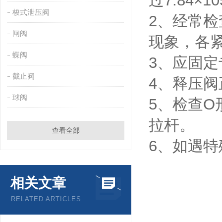
过7.84×10
梭式泄压阀
2、经常
闸阀
现象，各
蝶阀
3、应固
截止阀
4、释压
球阀
5、检查
拉杆。
查看全部
6、如遇
相关文章
RELATED ARTICLES