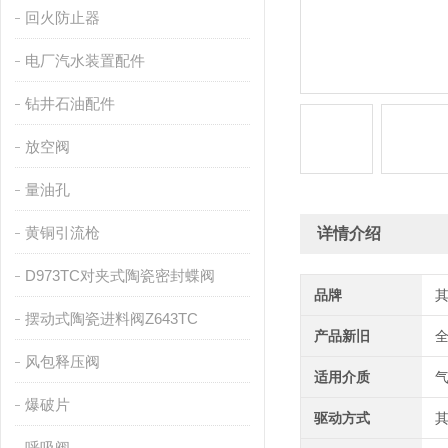
回火防止器
电厂汽水装置配件
钻井石油配件
放空阀
量油孔
黄铜引流枪
详情介绍
D973TC对夹式陶瓷密封蝶阀
品牌
摆动式陶瓷进料阀Z643TC
产品新旧
风包释压阀
适用介质
爆破片
驱动方式
呼吸阀