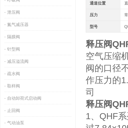
通道位置
泄压阀
压力
氮气减压器
型号
Q
隔膜阀
释压阀QHF-
针型阀
空气压缩
减压溢流阀
阀的口径
疏水阀
作压力的1
取样阀
司
自动卸荷式启动阀
释压阀QHF-
止回阀
1、QHF
气动油泵