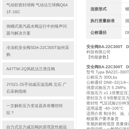
气动软密封球阀 气动法兰球阀Q64
连接形式
1F-16C
执行质量标准
倒桶式蒸汽疏水阀运行中的噪声问
公称通径
D
题与解决方案
安全阀BA-22C300T DN
冷冻机安全阀SDA-22C300T如何采
科技有限公司
购
【性能参数】
安全阀BA-22C300T D
A47TW-2Q风机法兰泄压阀
型号 Type BA22C-300
公称压力 300Lbs
公称通径 DN8~32(1/4~1-
JYS21-25手动减压溢流阀 北石 广
强度试验压力 5.2MPa
石采购指南
排放压力 ≤1.1倍整定压
密封压力 0.9倍整定压
密封性 气压试验2分钟无
一文解析压力变送器具有哪些特
适用温度 -40~105°C
征？
适用介质 制冷剂、油、
根据客户要求备货
常规的都有现货 质量保
自力式压力减压阀的原理及性能说