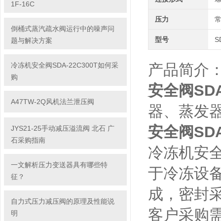
1F-16C
压力
倒桶式蒸汽疏水阀运行中的噪声问
型号
S
题与解决方案
冷冻机安全阀SDA-22C300T如何采
产品简介
购
安全阀SDA-
A47TW-2Q风机法兰泄压阀
器、蒸发
安全阀SDA-
JYS21-25手动减压溢流阀 北石 广
石采购指南
冷冻机安
一文解析压力变送器具有哪些特
于冷冻设
征？
成，密封
自力式压力减压阀的原理及性能说
客户采购
明