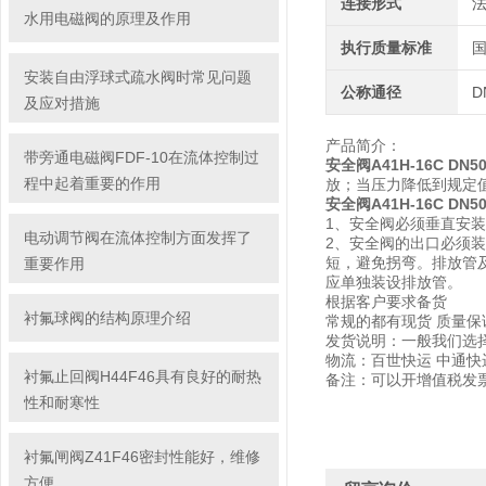
连接形式
水用电磁阀的原理及作用
执行质量标准
安装自由浮球式疏水阀时常见问题
公称通径
D
及应对措施
产品简介：
带旁通电磁阀FDF-10在流体控制过
安全阀A41H-16C DN5
程中起着重要的作用
放；当压力降低到规定
安全阀A41H-16C DN5
1、安全阀必须垂直安
电动调节阀在流体控制方面发挥了
2、安全阀的出口必须
短，避免拐弯。排放管
重要作用
应单独装设排放管。
根据客户要求备货
衬氟球阀的结构原理介绍
常规的都有现货 质量保
发货说明：一般我们选
物流：百世快运 中通
衬氟止回阀H44F46具有良好的耐热
备注：可以开增值税发票
性和耐寒性
衬氟闸阀Z41F46密封性能好，维修
方便