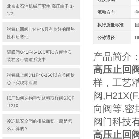
北京市石油机械厂配件 高压由壬 1-
流动方向
1/2
执行质量标准
衬氟止回阀H44F46具有良好的耐热
性和耐寒性
公称通径
D
隔膜阀G41F46-16C可以方便地安
产品简介
装在各种管道系统中
高压止回阀H
衬氟截止阀J41F46-16C以在关闭状
样，工艺精细
态下实现零泄漏
阀,H21X(
纸厂如何选购手动浆料取样阀SJQF
-1210
向阀等.
阀门科技
冷冻机安全阀的排放面积一般是怎
么计算的？
高压止回阀H