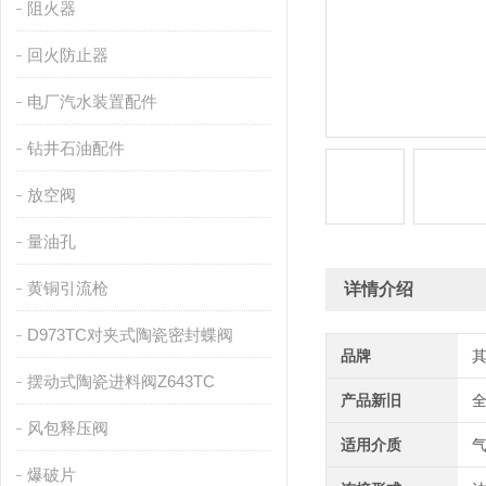
阻火器
回火防止器
电厂汽水装置配件
钻井石油配件
放空阀
量油孔
黄铜引流枪
详情介绍
D973TC对夹式陶瓷密封蝶阀
品牌
摆动式陶瓷进料阀Z643TC
产品新旧
风包释压阀
适用介质
爆破片