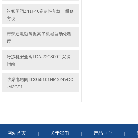
衬氟闸阀Z41F46密封性能好，维修
方便
带旁通电磁阀提高了机械自动化程
度
冷冻机安全阀LDA-22C300T 采购
指南
防爆电磁阀EDG55101NMS24VDC
-M3CS1
网站首页
关于我们
产品中心
|
|
|