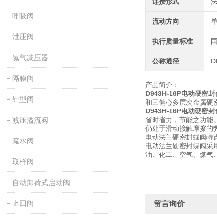
连接形式
呼吸阀
流动方向
泄压阀
执行质量标准
氮气减压器
公称通径
D
隔膜阀
产品简介：
D943H-16P电动硬密
针型阀
和三偏心多层次金属硬
D943H-16P电动硬密
减压溢流阀
省时省力，节能之功能
仍处于滑动接触摩擦的
电动法兰硬密封蝶阀特
疏水阀
电动法兰硬密封蝶阀采
油、化工、空气、煤气
取样阀
自动卸荷式启动阀
止回阀
留言询价