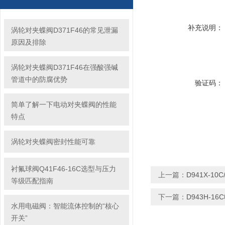
补充说明：
涡轮对夹蝶阀D371F46的常见泄漏
原因及排除
涡轮对夹蝶阀D371F46在强酸强碱
管道中的防腐优势
验证码：
简单了解一下电动对夹蝶阀的性能
特点
涡轮对夹蝶阀密封性能可靠
衬氟球阀Q41F46-16C选型与压力
上一篇：
D941X-10
等级匹配指南
下一篇：
D943H-16
水用电磁阀：智能流体控制的“核心
开关”