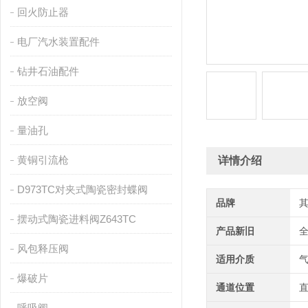
回火防止器
电厂汽水装置配件
钻井石油配件
放空阀
量油孔
黄铜引流枪
详情介绍
D973TC对夹式陶瓷密封蝶阀
品牌
摆动式陶瓷进料阀Z643TC
产品新旧
风包释压阀
适用介质
爆破片
通道位置
呼吸阀