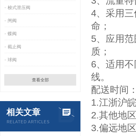
3、流量
梭式泄压阀
4、采用
闸阀
命；
蝶阀
5、应用
截止阀
质；
球阀
6、适用不
线。
查看全部
配送时间
1.江浙沪皖
相关文章
2.其他地
RELATED ARTICLES
3.偏远地