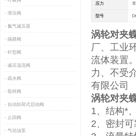
压力
泄压阀
型号
D
氮气减压器
涡轮对夹蝶阀
隔膜阀
厂、工业
针型阀
流体装置
减压溢流阀
力、不受
疏水阀
有限公司
取样阀
涡轮对夹蝶阀
自动卸荷式启动阀
1、结构*
止回阀
2、密封
气动油泵