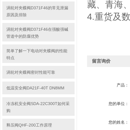
藏、青海
涡轮对夹蝶阀D371F46的常见泄漏
4.重货及
原因及排除
涡轮对夹蝶阀D371F46在强酸强碱
管道中的防腐优势
简单了解一下电动对夹蝶阀的性能
特点
留言询价
涡轮对夹蝶阀密封性能可靠
产品：
低温安全阀DA21F-40T DN8MM
冷冻机安全阀SDA-22C300T如何采
您的单位：
购
您的姓名：
释压阀QHF-200工作原理