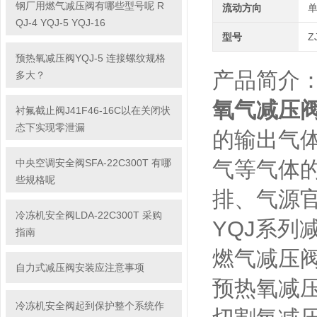
钢厂用燃气减压阀有哪些型号呢 R
流动方向
QJ-4 YQJ-5 YQJ-16
型号
Z
预热氧减压阀YQJ-5 连接螺纹规格
产品简介
多大？
氧气减压阀Z
衬氟截止阀J41F46-16C以在关闭状
态下实现零泄漏
的输出气
中央空调安全阀SFA-22C300T 有哪
气等气体
些规格呢
排、气源
冷冻机安全阀LDA-22C300T 采购
YQJ系列
指南
燃气减压阀
自力式减压阀安装应注意事项
预热氧
冷冻机安全阀起到保护整个系统作