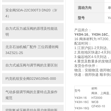
流动方向
安全阀SDA-22C300T3 DN20（3/
4）
型号
Y
自力式压力减压阀的原理及性能说
产品简介：
明
Y43H-16、Y43H-16
16 阀体材料为 HT200
配送时间：
北京石油机械厂配件 三位四通转阀
1.江浙沪皖1-2天到达。
2.其他地区快递2-4天
34ZS21-25
3.偏远地区4-5天到
4.重货及数量多的发物
自力式减压阀与调节阀的主要区别
发货合作伙伴：
物流：安能物流 德邦物
快递：德邦快递 顺丰快
约克机组安全阀022W10945-000
材料
型号
气动多级调节阀的主要特点及操作
阀体、上阀盖
Y43H-16
HT2000
规范
Y43H-16C
WCB
QT450-10
Y43H-16Q
切割氧减压阀是结合用户使用的新