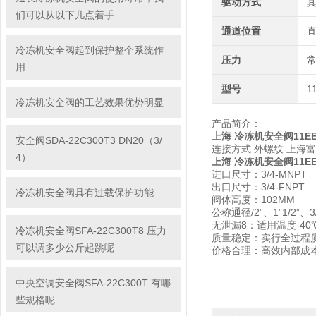
驱动方式
们可以从以下几点着手
通道位置
冷冻机安全阀起到保护整个系统作
压力
用
型号
1
冷冻机安全阀的工艺效果优势明显
产品简介：
上海 冷冻机安全阀11EE
安全阀SDA-22C300T3 DN20（3/
连接方式 外螺纹 上海
4）
上海 冷冻机安全阀11EE
进口尺寸：3/4-MNPT
出口尺寸：3/4-FNPT
冷冻机安全阀具有过载保护功能
阀体高度：102MM
公称通径/2”、1”1/2
无泄漏8：适用温度-40
冷冻机安全阀SFA-22C300T8 压力
质量稳定：实行全过程
可以调多少公斤起跳呢
价格合理：高效内部成
中央空调安全阀SFA-22C300T 有哪
些规格呢