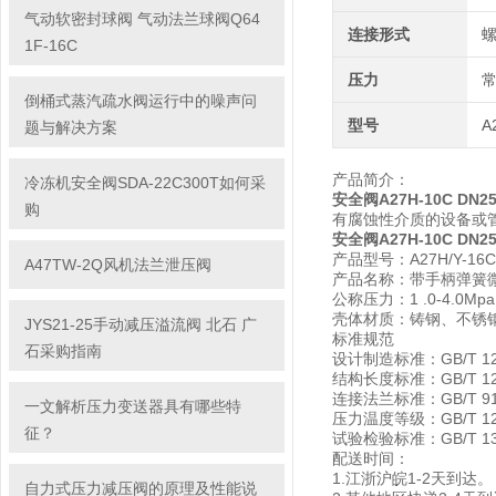
气动软密封球阀 气动法兰球阀Q64
连接形式
1F-16C
压力
倒桶式蒸汽疏水阀运行中的噪声问
型号
A
题与解决方案
产品简介：
冷冻机安全阀SDA-22C300T如何采
安全阀A27H-10C DN2
购
有腐蚀性介质的设备或
安全阀A27H-10C DN2
产品型号：A27H/Y-16
A47TW-2Q风机法兰泄压阀
产品名称：带手柄弹簧
公称压力：1 .0-4.0Mpa
壳体材质：铸钢、不锈
JYS21-25手动减压溢流阀 北石 广
标准规范
石采购指南
设计制造标准：GB/T 122
结构长度标准：GB/T 122
连接法兰标准：GB/T 91
一文解析压力变送器具有哪些特
压力温度等级：GB/T 122
征？
试验检验标准：GB/T 139
配送时间：
1.江浙沪皖1-2天到达。
自力式压力减压阀的原理及性能说